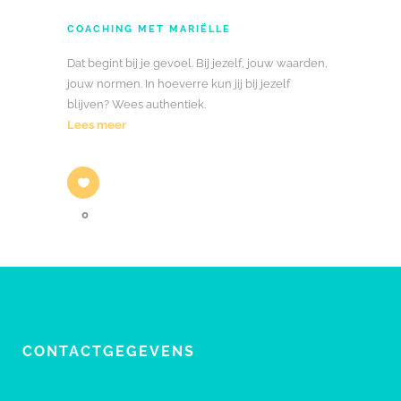
COACHING MET MARIËLLE
Dat begint bij je gevoel. Bij jezelf, jouw waarden,
jouw normen. In hoeverre kun jij bij jezelf
blijven? Wees authentiek.
Lees meer
0
CONTACTGEGEVENS