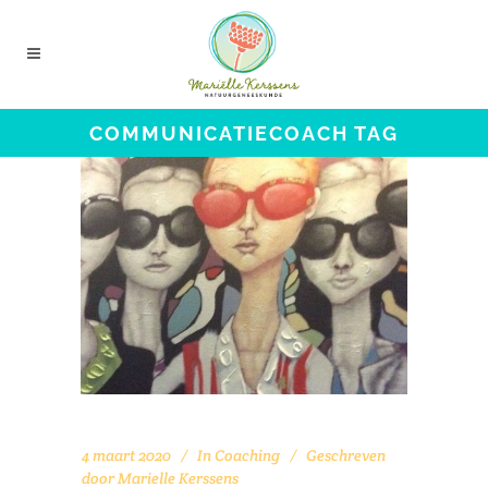
COMMUNICATIECOACH TAG
4 maart 2020
In
Coaching
Geschreven
door
Marielle Kerssens