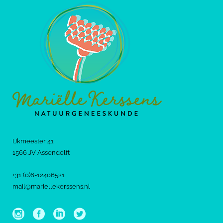
IJkmeester 41
1566 JV Assendelft
+31 (0)6-12406521
mail@mariellekerssens.nl