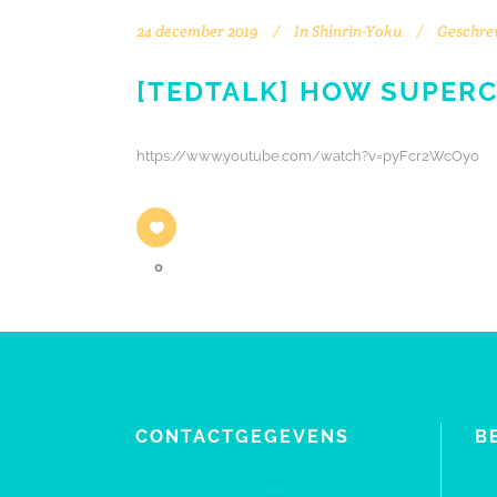
24 december 2019
In
Shinrin-Yoku
Geschre
[TEDTALK] HOW SUPER
https://www.youtube.com/watch?v=pyFcr2WcOyo
0
CONTACTGEGEVENS
B