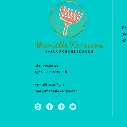
IB
Bac
NE
IJkmeester 41
1566 JV Assendelft
+31 (0)6-12406521
mail@mariellekerssens.nl