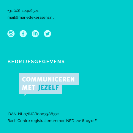
+31 (0)6-12406521
mail@mariellekerssens.nl
BEDRIJFSGEGEVENS
IBAN: NL07INGB0007388772
Bach Centre registratienummer: NED-2018-0912E