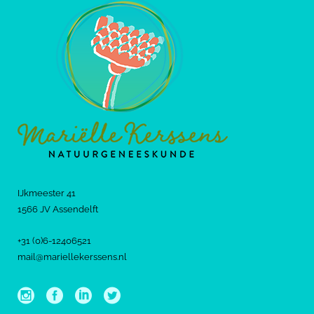
IJkmeester 41
1566 JV Assendelft
+31 (0)6-12406521
mail@mariellekerssens.nl