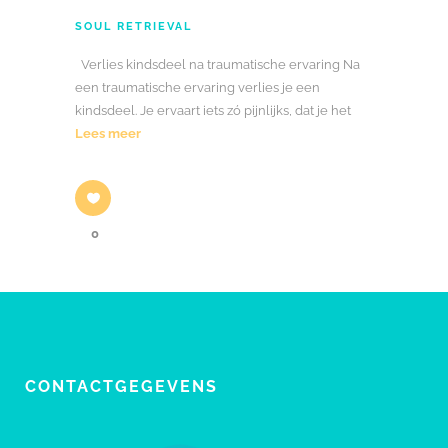
SOUL RETRIEVAL
Verlies kindsdeel na traumatische ervaring Na
een traumatische ervaring verlies je een
kindsdeel. Je ervaart iets zó pijnlijks, dat je het
Lees meer
0
CONTACTGEGEVENS