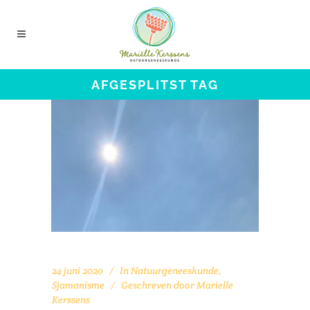
AFGESPLITST TAG
24 juni 2020
In
Natuurgeneeskunde
,
Sjamanisme
Geschreven door
Marielle
Kerssens