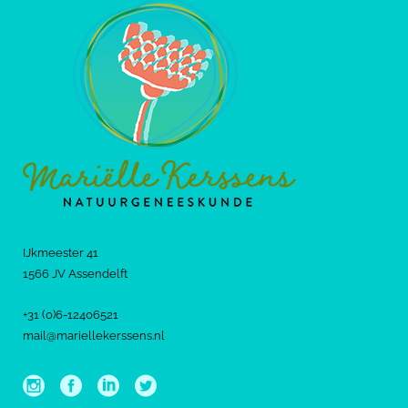
IJkmeester 41
1566 JV Assendelft
+31 (0)6-12406521
mail@mariellekerssens.nl