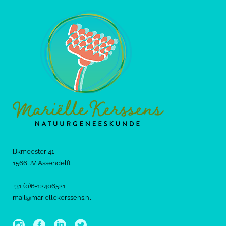
IJkmeester 41
1566 JV Assendelft
+31 (0)6-12406521
mail@mariellekerssens.nl