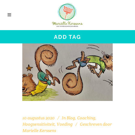
ADD TAG
10 augustus 2020
In
Blog
,
Coaching
,
Hoogsensitiviteit
,
Voeding
Geschreven door
Marielle Kerssens