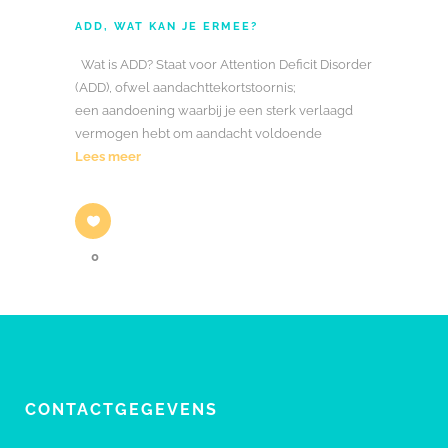
ADD, WAT KAN JE ERMEE?
Wat is ADD? Staat voor Attention Deficit Disorder
(ADD), ofwel aandachttekortstoornis;
een aandoening waarbij je een sterk verlaagd
vermogen hebt om aandacht voldoende
Lees meer
0
CONTACTGEGEVENS