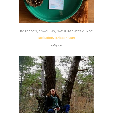
,
,
BOSBADEN
COACHING
NATUURGENEESKUNDE
Bosbaden, strippenkaart
€
165,00