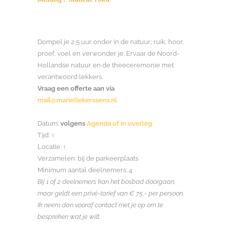
Dompel je 2,5 uur onder in de natuur; ruik, hoor,
proef, voel en verwonder je. Ervaar de Noord-
Hollandse natuur en de theeceremonie met
verantwoord lekkers.
Vraag een offerte aan via
mail@mariellekerssens.nl
Datum:
volgens
Agenda
of in overleg
Tijd:
↑
Locatie:
↑
Verzamelen: bij de parkeerplaats
Minimum aantal deelnemers: 4
Bij 1 of 2 deelnemers kan het bosbad doorgaan,
maar geldt een privé-tarief van € 75,- per persoon.
Ik neem dan vooraf contact met je op om te
bespreken wat je wilt.