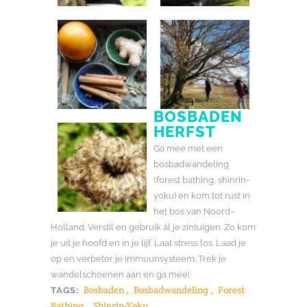
BOSBADEN
HERFST
Ga mee met een
bosbadwandeling
(forest bathing, shinrin-
yoku) en kom tot rust in
het bos van Noord-
Holland. Verstil en gebruik ál je zintuigen. Zo kom
je uit je hoofd en in je lijf. Laat stress los. Laad je
op en verbeter je immuunsysteem. Trek je
wandelschoenen aan en ga mee!
Bosbaden
,
Bosbadwandeling
,
Forest
TAGS:
Bathing
,
Shinrin-Yoku