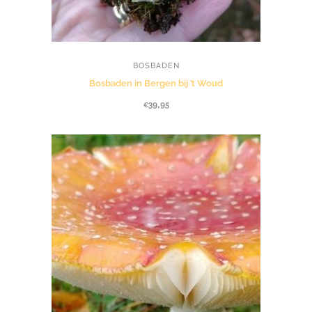
BOSBADEN
Bosbaden in Bergen bij ’t Woud
€
39,95