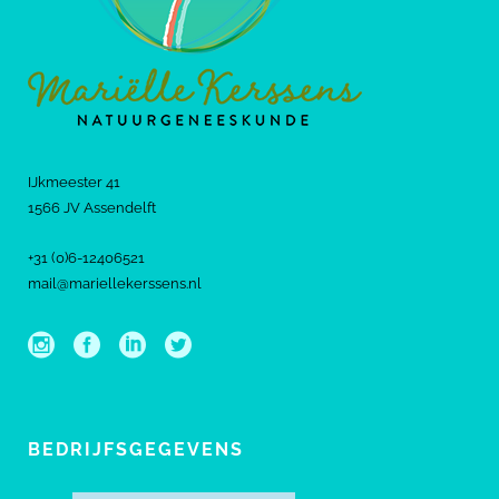
IJkmeester 41
1566 JV Assendelft
+31 (0)6-12406521
mail@mariellekerssens.nl
BEDRIJFSGEGEVENS