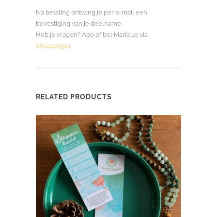
Na betaling ontvang je per e-mail een
bevestiging van je deelname.
Heb je vragen? App of bel Marielle via
0612406521
RELATED PRODUCTS